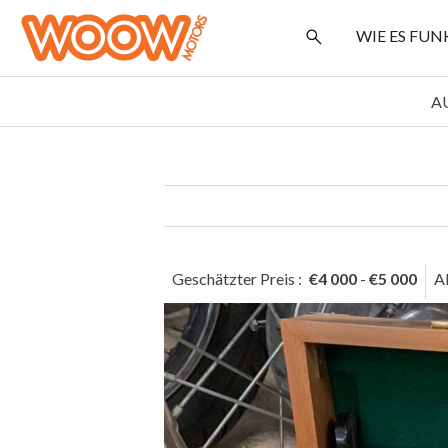
WIE ES FU
A
Geschätzter Preis
:
€4 000
-
€5 000
A