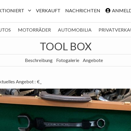
NKTIONIERT
VERKAUFT
NACHRICHTEN
ANMEL
UTOS
MOTORRÄDER
AUTOMOBILIA
PRIVATVERKA
TOOL BOX
Beschreibung
Fotogalerie
Angebote
ktuelles Angebot
:
€_