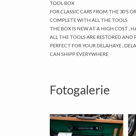
TOOL BOX
FOR CLASSIC CARS FROM THE 30'S OR
COMPLETE WITH ALL THE TOOLS
THE BOX IS NEW AT A HIGH COST , 
ALL THE TOOLS ARE RESTORED AND
PERFECT FOR YOUR DELAHAYE , DELAG
Fotogalerie