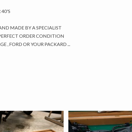
 40'S
HAND MADE BY A SPECIALIST
 PERFECT ORDER CONDITION
E , FORD OR YOUR PACKARD ...