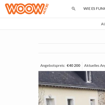
WIE ES FU
A
Angebotspreis
:
€40 200
Aktuelles A