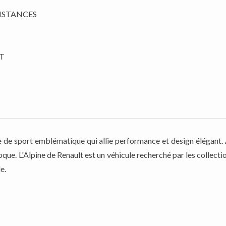
ISTANCES
T
e de sport emblématique qui allie performance et design élégant. 
que. L'Alpine de Renault est un véhicule recherché par les collecti
e.