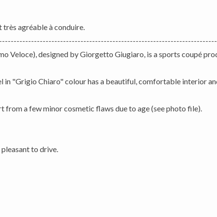
t très agréable à conduire.
---------------------------------------------------------------------------
o Veloce), designed by Giorgetto Giugiaro, is a sports coupé p
 in "Grigio Chiaro" colour has a beautiful, comfortable interior and
art from a few minor cosmetic flaws due to age (see photo file).