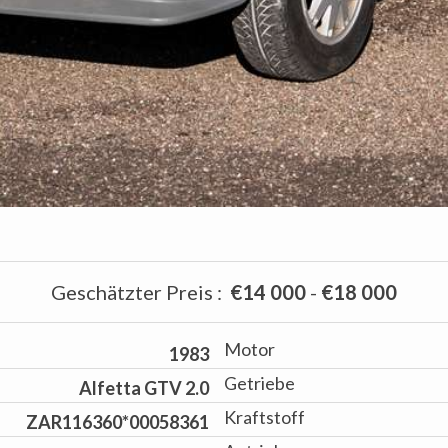
Geschätzter Preis
:
€14 000
-
€18 000
Motor
1983
Getriebe
Alfetta GTV 2.0
Kraftstoff
ZAR116360*00058361