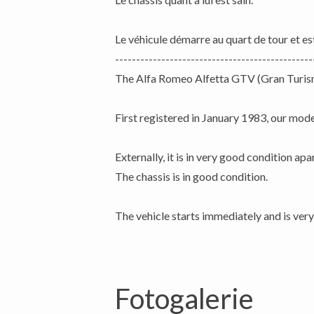
Le véhicule démarre au quart de tour et es
-----------------------------------------------
The Alfa Romeo Alfetta GTV (Gran Turism
First registered in January 1983, our model
Externally, it is in very good condition ap
The chassis is in good condition.
Fotogalerie