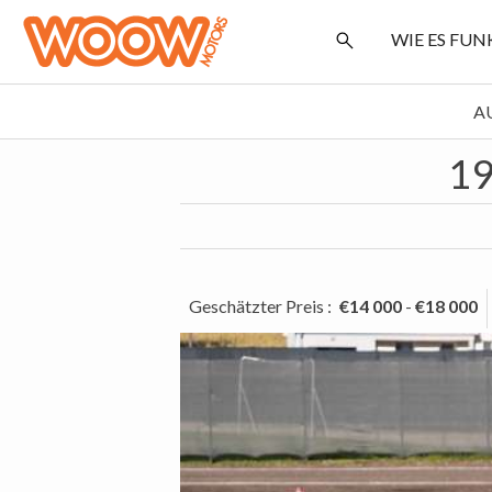
WIE ES FU
A
19
Geschätzter Preis
:
€14 000
-
€18 000