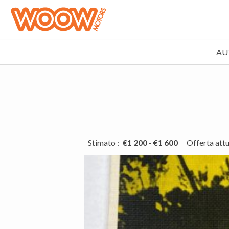
AU
Stimato
:
€1 200
-
€1 600
Offerta att