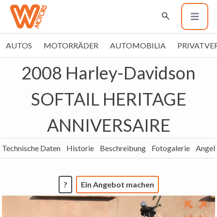
AUTOS
MOTORRÄDER
AUTOMOBILIA
PRIVATVE
2008 Harley-Davidson
SOFTAIL HERITAGE
ANNIVERSAIRE
Technische Daten
Historie
Beschreibung
Fotogalerie
Angeb
?
Ein Angebot machen