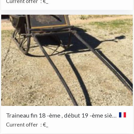
Current offer
:
€_
Traineau fin 18 -ème , début 19 -ème siècles
Current offer
:
€_