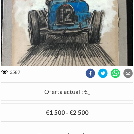
3587
Oferta actual
:
€_
€1 500
-
€2 500