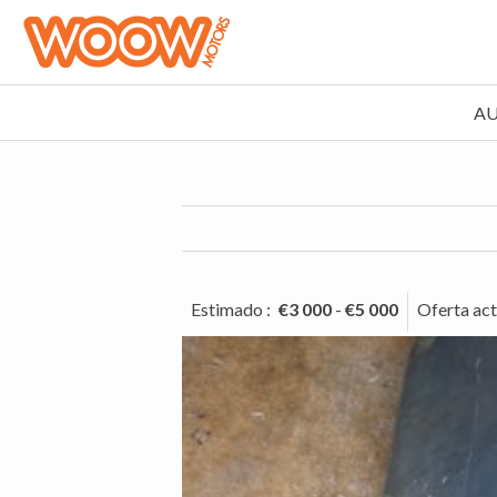
A
Estimado
:
€3 000
-
€5 000
Oferta act