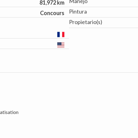
Manejo
81,972 km
Pintura
Concours
Propietario(s)
matisation