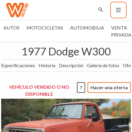
AUTOS
MOTOCICLETAS
AUTOMOBILIA
VENTA
PRIVADA
1977 Dodge W300
Especificaciones
Historia
Descripción
Galería de fotos
Ofer
VEHÍCULO VENDIDO O NO
?
Hacer una oferta
DISPONIBLE