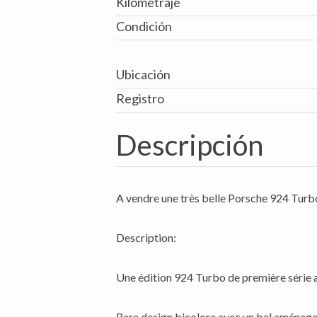
Kilometraje
Condición
Ubicación
Registro
Descripción
A vendre une très belle Porsche 924 Tur
Description:
Une édition 924 Turbo de première série a
Rare design bicolore avec un bel aménag