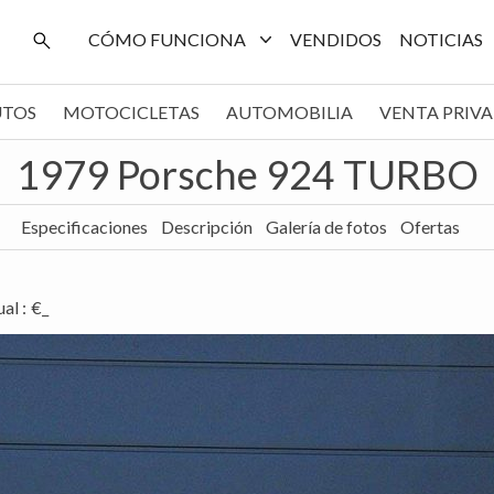
CÓMO FUNCIONA
VENDIDOS
NOTICIAS
UTOS
MOTOCICLETAS
AUTOMOBILIA
VENTA PRIV
1979 Porsche 924 TURBO
Especificaciones
Descripción
Galería de fotos
Ofertas
ual
:
€_