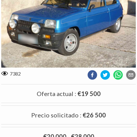
7382
Oferta actual
:
€19 500
Precio solicitado
:
€26 500
€20 000
-
€28 000