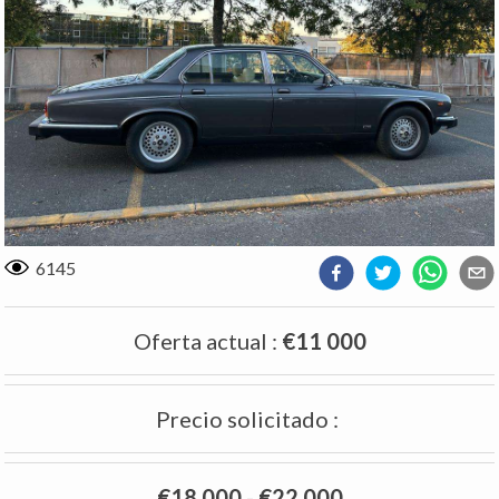
6145
Oferta actual
:
€11 000
Precio solicitado
:
€18 000
-
€22 000