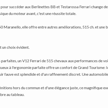
pour succéder aux Berlinettes BB et Testarossa Ferrari change de pa
sique du moteur avant, c'est une réussite totale.
0 Maranello, elle offre entre autres améliorations, 515 ch. et une 
 un choix évident.
 parfaites, un V12 Ferrari de 515 chevaux aux performances de vo
luxueux à l'ergonomie parfaite offre un confort de Grand Tourisme: I
n cuir fauve est splendide et d'un raffinement discret. Une automobil
finitions hors du commun et d'une élégance juste, ce magnifique ex
bre au tableau.