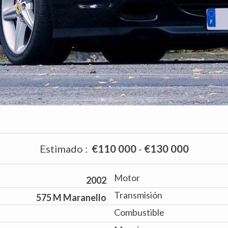
Estimado
:
€110 000
-
€130 000
Motor
2002
Transmisión
575 M Maranello
Combustible