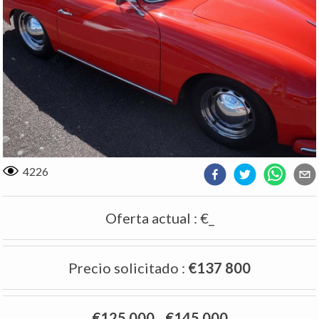
4226
Oferta actual
:
€_
Precio solicitado
:
€137 800
€125 000
-
€145 000