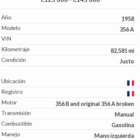
Año
1958
Modelo
356 A
VIN
Kilometraje
82,581 mi
Condición
Justo
Ubicación
Registro
Motor
356 B and original 356 A broken
Transmisión
Manual
Combustible
Gasolina
Manejo
Mano izquierda