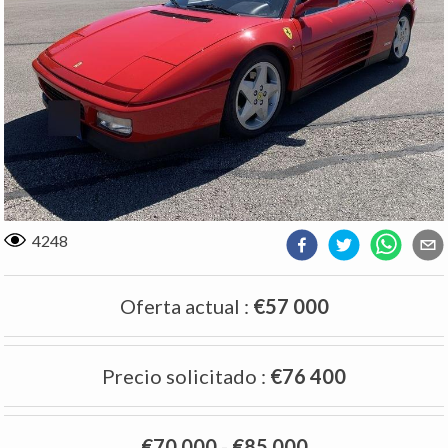
4248
Oferta actual
:
€57 000
Precio solicitado
:
€76 400
€70 000
-
€85 000