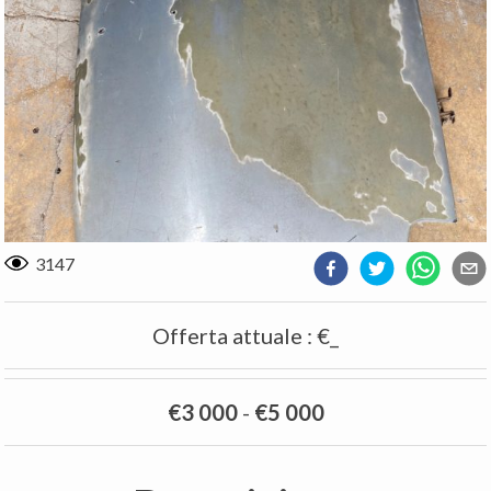
3147
Offerta attuale
:
€_
€3 000
-
€5 000