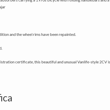
ajar
dition and the wheel rims have been repainted.
d.
istration certificate, this beautiful and unusual Vanlife-style 2CV i
ica