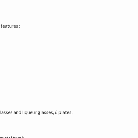
features :
asses and liqueur glasses, 6 plates,
 metal trunk