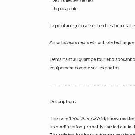
. Un parapluie
La peinture générale est en très bon état e
Amortisseurs neufs et contrôle technique
Démarrant au quart de tour et disposant d’
équipement comme sur les photos.
-----------------------------------------------
Description :
This rare 1966 2CV AZAM, known as the ‘W
Its modification, probably carried out in t
The soft top has been cut out to create a