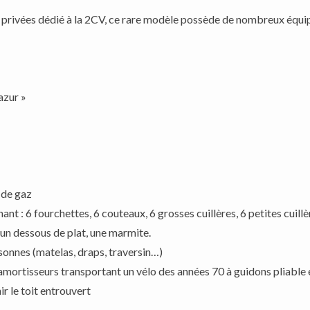
ns privées dédié à la 2CV, ce rare modèle possède de nombreux équi
azur »
 de gaz
t : 6 fourchettes, 6 couteaux, 6 grosses cuillères, 6 petites cuillèr
t, un dessous de plat, une marmite.
onnes (matelas, draps, traversin…)
rtisseurs transportant un vélo des années 70 à guidons pliable et
r le toit entrouvert