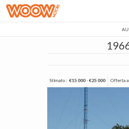
AU
1966
Stimato
:
€15 000
-
€25 000
Offerta a