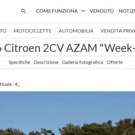
COME FUNZIONA
VENDUTO
NOTIZ
TO
MOTOCICLETTE
AUTOMOBILIA
VENDITA PRIV
 Citroen 2CV AZAM "Week
Specifiche
Descrizione
Galleria fotografica
Offerte
ttuale
:
€_