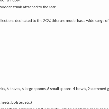
wooden trunk attached to the rear.
lections dedicated to the 2CV, this rare model has a wide range of 
rks, 6 knives, 6 large spoons, 6 small spoons, 4 bowls, 2 stemmed gl
heets, bolster, etc.)
k absorbers carrying a 1970s bicycle with folding handlebars and a