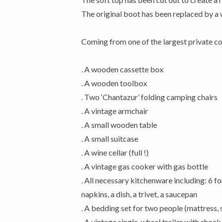
The original boot has been replaced by a 
Coming from one of the largest private col
. A wooden cassette box
. A wooden toolbox
. Two ‘Chantazur’ folding camping chairs
. A vintage armchair
. A small wooden table
. A small suitcase
. A wine cellar (full !)
. A vintage gas cooker with gas bottle
. All necessary kitchenware including: 6 fo
napkins, a dish, a trivet, a saucepan
. A bedding set for two people (mattress, s
. A vintage single-wheel trailer with shoc