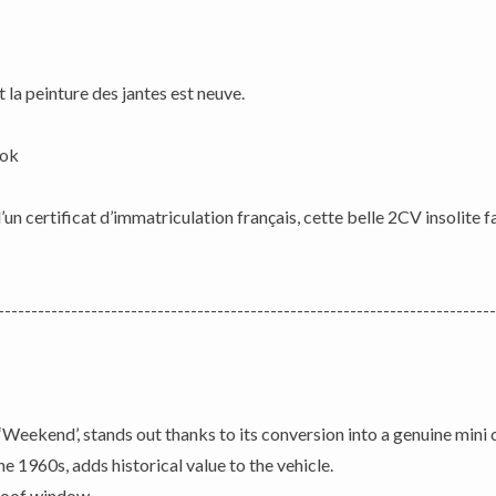
t la peinture des jantes est neuve.
 ok
un certificat d’immatriculation français, cette belle 2CV insolite 
---------------------------------------------------------------------------
eekend’, stands out thanks to its conversion into a genuine mini
he 1960s, adds historical value to the vehicle.
 roof window.