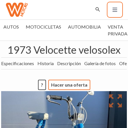
AUTOS
MOTOCICLETAS
AUTOMOBILIA
VENTA
PRIVADA
1973 Velocette velosolex
Especificaciones
Historia
Descripción
Galería de fotos
Ofer
?
Hacer una oferta