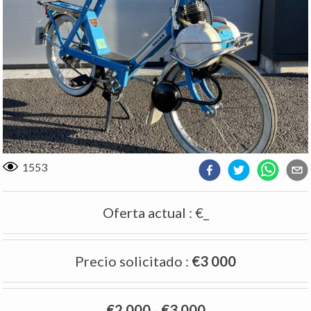
1553
Oferta actual
:
€_
Precio solicitado
:
€3 000
€2 000
-
€3 000