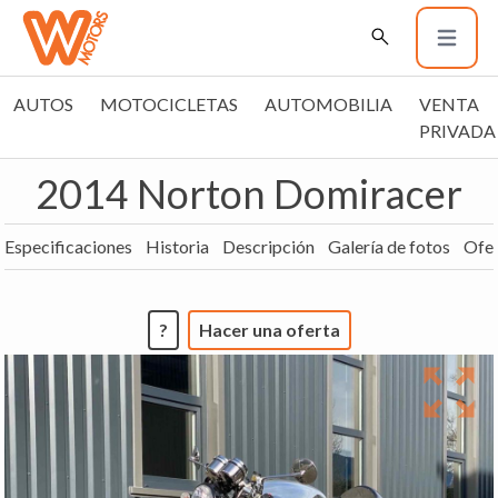
AUTOS
MOTOCICLETAS
AUTOMOBILIA
VENTA
PRIVADA
2014 Norton Domiracer
Especificaciones
Historia
Descripción
Galería de fotos
Ofer
?
Hacer una oferta