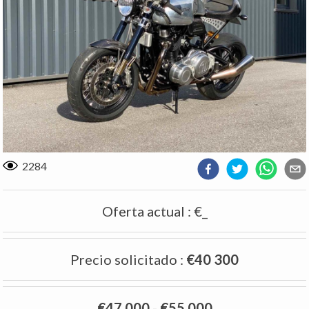
2284
Oferta actual
:
€_
Precio solicitado
:
€40 300
€47 000
-
€55 000