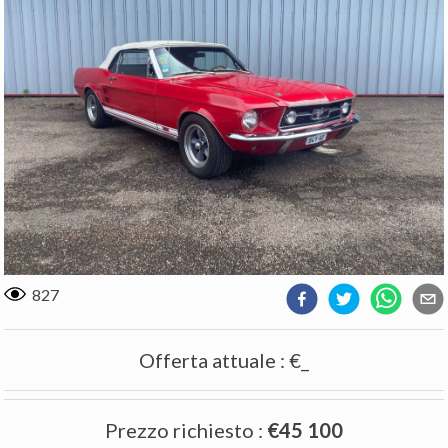
827
Offerta attuale
:
€_
Prezzo richiesto
:
€45 100