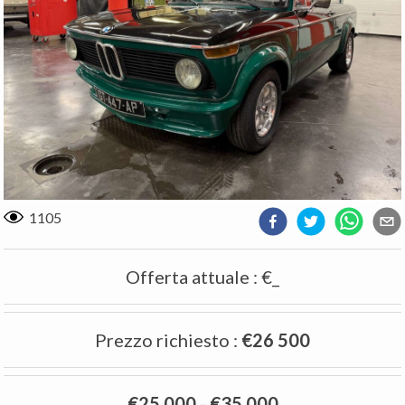
1105
Offerta attuale
:
€_
Prezzo richiesto
:
€26 500
€25 000
-
€35 000