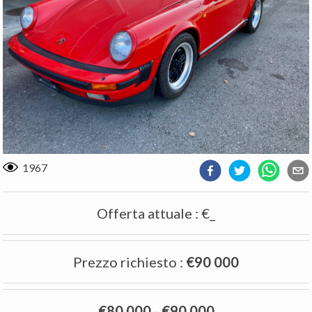
1967
Offerta attuale
:
€_
Prezzo richiesto
:
€90 000
€80 000
-
€90 000