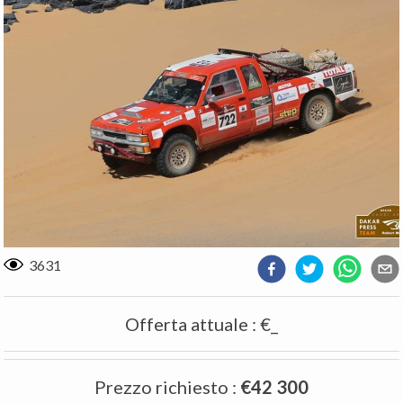
3631
Offerta attuale
:
€_
Prezzo richiesto
:
€42 300