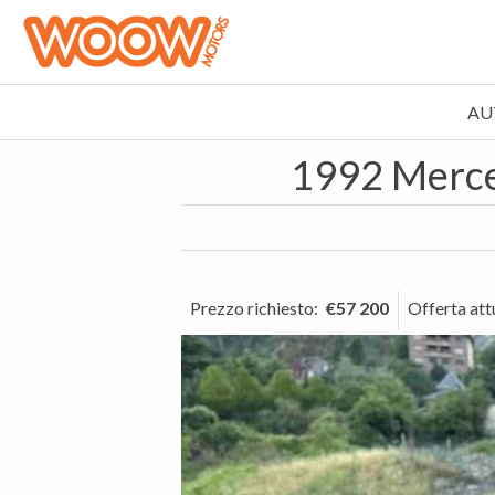
AU
1992 Merc
Prezzo richiesto
:
€57 200
Offerta att