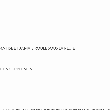
TISE ET JAMAIS ROULE SOUS LA PLUIE
ICK de 1992 est une voiture de luxe allemande qui incarne l'élég