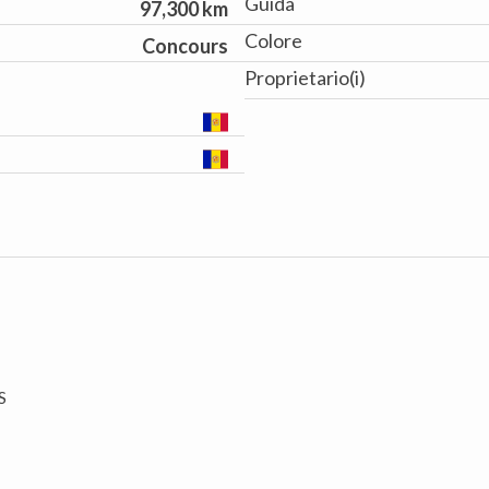
Guida
97,300 km
Colore
Concours
Proprietario(i)
S