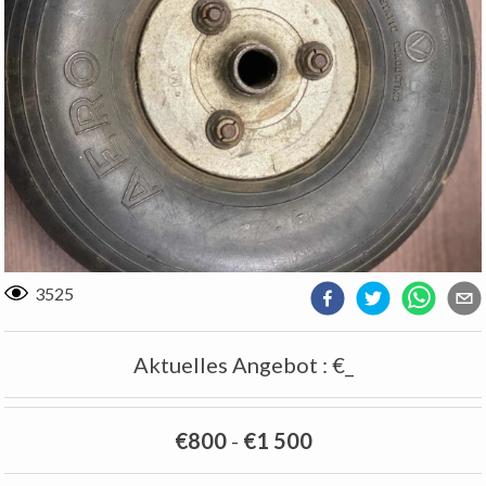
3525
Aktuelles Angebot
:
€_
€800
-
€1 500