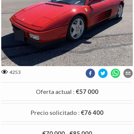
4253
Oferta actual
:
€57 000
Precio solicitado
:
€76 400
€70 000
-
€85 000