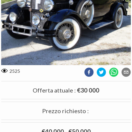
2525
Offerta attuale
:
€30 000
Prezzo richiesto
:
€40 000
-
€50 000