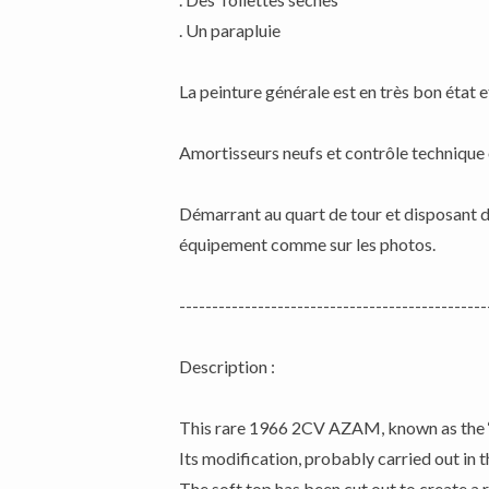
. Un parapluie
La peinture générale est en très bon état e
Amortisseurs neufs et contrôle technique
Démarrant au quart de tour et disposant d’
équipement comme sur les photos.
-----------------------------------------------
Description :
This rare 1966 2CV AZAM, known as the ‘W
Its modification, probably carried out in t
The soft top has been cut out to create a