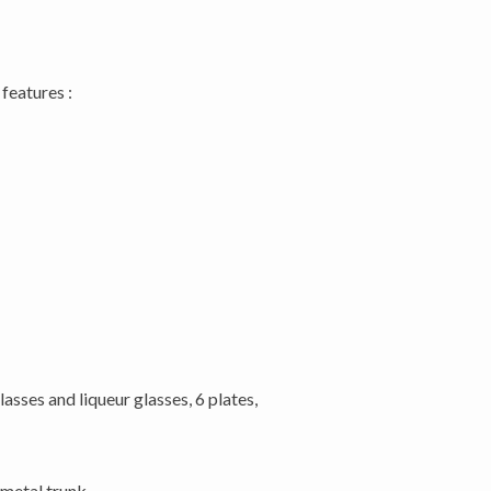
features :
asses and liqueur glasses, 6 plates,
 metal trunk