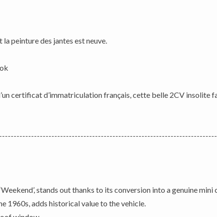
t la peinture des jantes est neuve.
 ok
un certificat d’immatriculation français, cette belle 2CV insolite 
---------------------------------------------------------------------------
eekend’, stands out thanks to its conversion into a genuine mini
he 1960s, adds historical value to the vehicle.
 roof window.