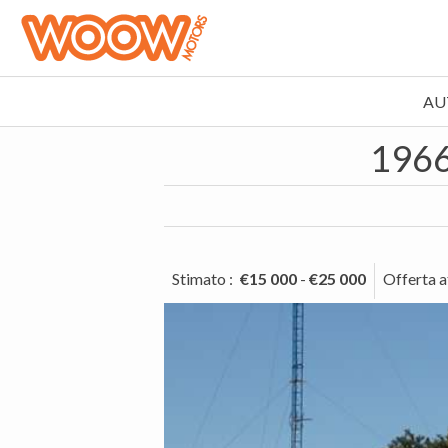
AU
1966
Stimato
:
€15 000
-
€25 000
Offerta a