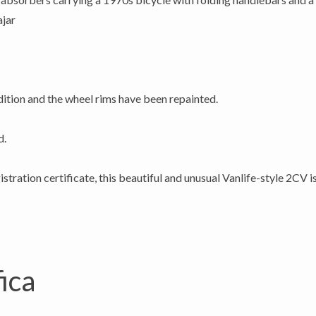
ajar
dition and the wheel rims have been repainted.
d.
istration certificate, this beautiful and unusual Vanlife-style 2CV i
ica