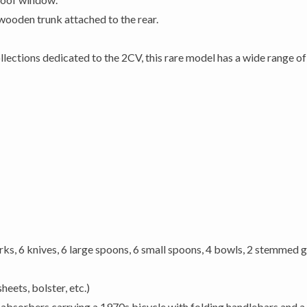
wooden trunk attached to the rear.
lections dedicated to the 2CV, this rare model has a wide range of 
rks, 6 knives, 6 large spoons, 6 small spoons, 4 bowls, 2 stemmed gl
heets, bolster, etc.)
k absorbers carrying a 1970s bicycle with folding handlebars and a