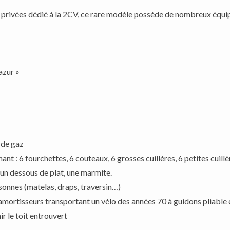
ns privées dédié à la 2CV, ce rare modèle possède de nombreux équi
azur »
 de gaz
t : 6 fourchettes, 6 couteaux, 6 grosses cuillères, 6 petites cuillèr
t, un dessous de plat, une marmite.
onnes (matelas, draps, traversin…)
rtisseurs transportant un vélo des années 70 à guidons pliable et
r le toit entrouvert