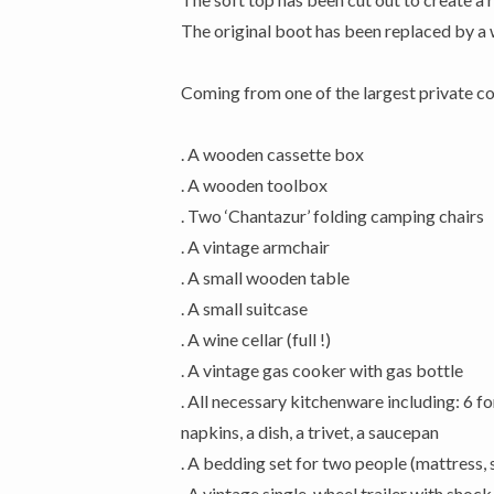
The original boot has been replaced by a 
Coming from one of the largest private col
. A wooden cassette box
. A wooden toolbox
. Two ‘Chantazur’ folding camping chairs
. A vintage armchair
. A small wooden table
. A small suitcase
. A wine cellar (full !)
. A vintage gas cooker with gas bottle
. All necessary kitchenware including: 6 fo
napkins, a dish, a trivet, a saucepan
. A bedding set for two people (mattress, s
. A vintage single-wheel trailer with shoc