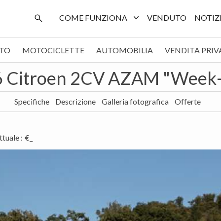
COME FUNZIONA
VENDUTO
NOTIZ
TO
MOTOCICLETTE
AUTOMOBILIA
VENDITA PRIV
 Citroen 2CV AZAM "Week
Specifiche
Descrizione
Galleria fotografica
Offerte
ttuale
:
€_