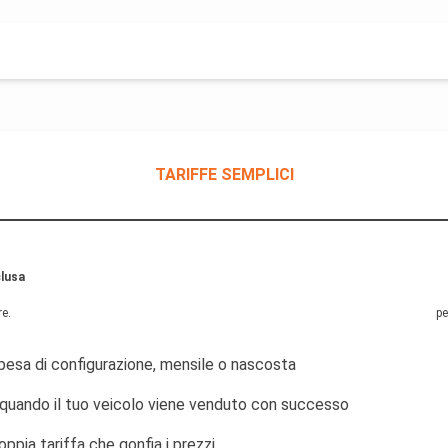
TARIFFE SEMPLICI
clusa
re
.
pe
esa di configurazione, mensile o nascosta
quando il tuo veicolo viene venduto con successo
ppia tariffa che gonfia i prezzi