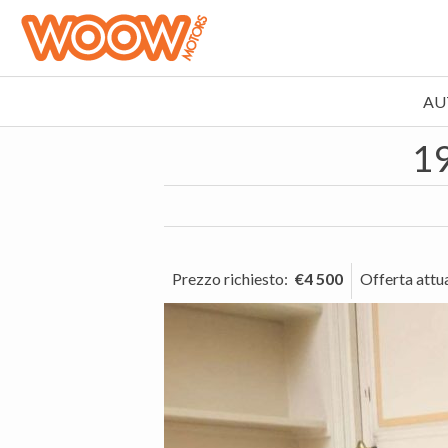
AU
19
Prezzo richiesto
:
€4 500
Offerta attu