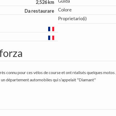
Guida
2,526 km
Colore
Da restaurare
Proprietario(i)
 forza
ès connu pour ces vélos de course et ont réalisés quelques motos , i
u un département automobiles qui s'appelait "Diamant"