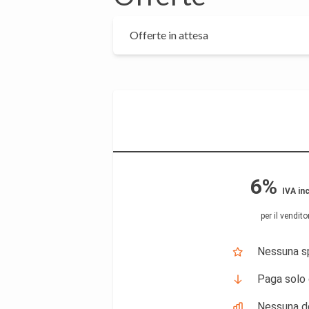
Offerte in attesa
6%
IVA in
per il vendito
Nessuna sp
Paga solo 
Nessuna do