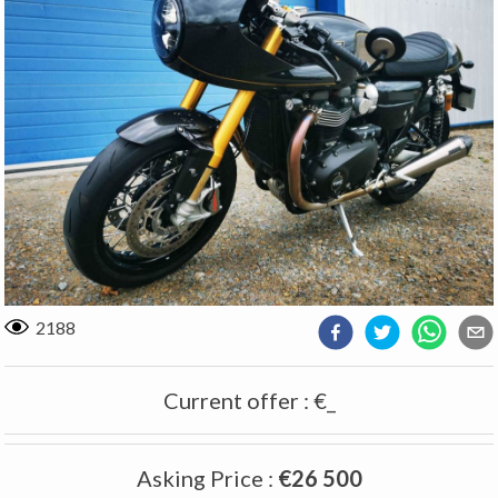
2188
Current offer
:
€_
Asking Price
:
€26 500