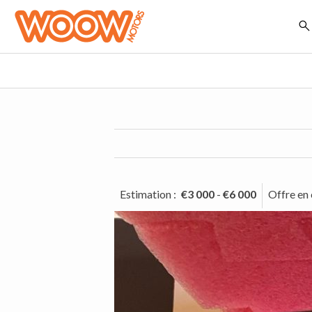
Estimation
:
€3 000
-
€6 000
Offre en