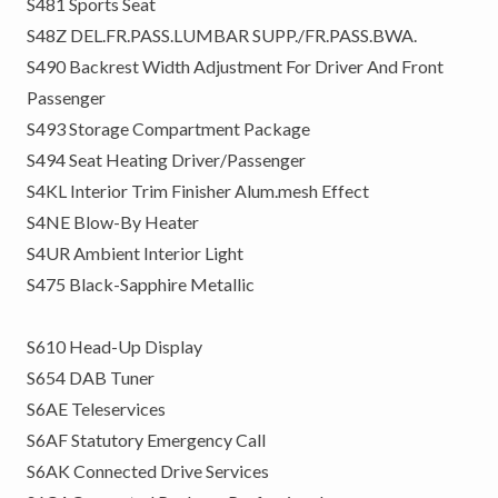
S481 Sports Seat
S48Z DEL.FR.PASS.LUMBAR SUPP./FR.PASS.BWA.
S490 Backrest Width Adjustment For Driver And Front
Passenger
S493 Storage Compartment Package
S494 Seat Heating Driver/Passenger
S4KL Interior Trim Finisher Alum.mesh Effect
S4NE Blow-By Heater
S4UR Ambient Interior Light
S475 Black-Sapphire Metallic
S610 Head-Up Display
S654 DAB Tuner
S6AE Teleservices
S6AF Statutory Emergency Call
S6AK Connected Drive Services