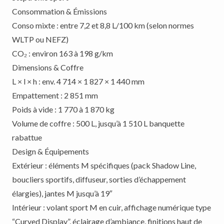
Consommation & Émissions
Conso mixte : entre 7,2 et 8,8 L/100 km (selon normes
WLTP ou NEFZ)
CO₂ : environ 163 à 198 g/km
Dimensions & Coffre
L × l × h : env. 4 714 × 1 827 × 1 440 mm
Empattement : 2 851 mm
Poids à vide : 1 770 à 1 870 kg
Volume de coffre : 500 L, jusqu’à 1 510 L banquette
rabattue
Design & Équipements
Extérieur : éléments M spécifiques (pack Shadow Line,
boucliers sportifs, diffuseur, sorties d’échappement
élargies), jantes M jusqu’à 19″
Intérieur : volant sport M en cuir, affichage numérique type
“Curved Display”, éclairage d’ambiance, finitions haut de