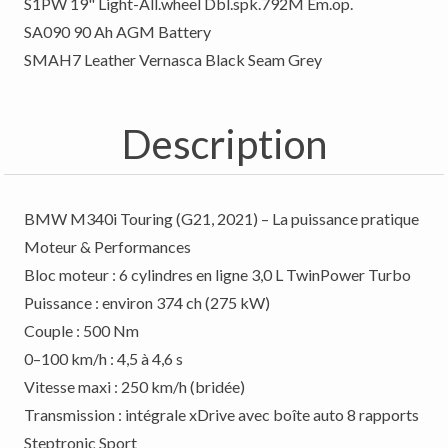
S1PW 19" Light-All.wheel Dbl.spk.792M Em.op.
SA090 90 Ah AGM Battery
SMAH7 Leather Vernasca Black Seam Grey
Description
BMW M340i Touring (G21, 2021) – La puissance pratique
Moteur & Performances
Bloc moteur : 6 cylindres en ligne 3,0 L TwinPower Turbo
Puissance : environ 374 ch (275 kW)
Couple : 500 Nm
0–100 km/h : 4,5 à 4,6 s
Vitesse maxi : 250 km/h (bridée)
Transmission : intégrale xDrive avec boîte auto 8 rapports
Steptronic Sport