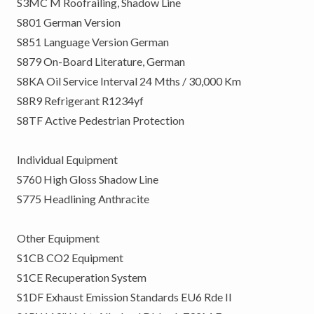
S3MC M Roofrailing, Shadow Line
S801 German Version
S851 Language Version German
S879 On-Board Literature, German
S8KA Oil Service Interval 24 Mths / 30,000 Km
S8R9 Refrigerant R1234yf
S8TF Active Pedestrian Protection
Individual Equipment
S760 High Gloss Shadow Line
S775 Headlining Anthracite
Other Equipment
S1CB CO2 Equipment
S1CE Recuperation System
S1DF Exhaust Emission Standards EU6 Rde II