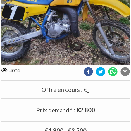
4004
Offre en cours
:
€_
Prix demandé
:
€2 800
€1 900
-
€2 500