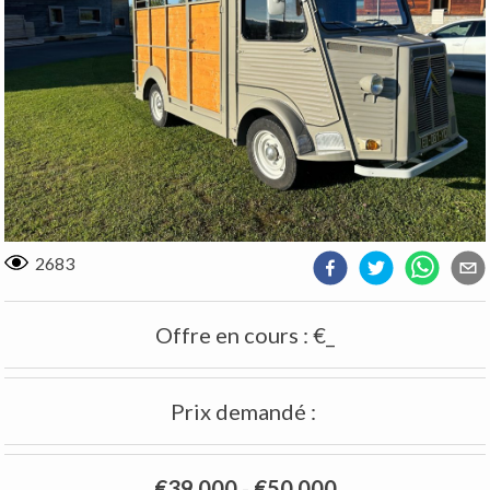
2683
Offre en cours
:
€_
Prix demandé
:
€39 000
-
€50 000