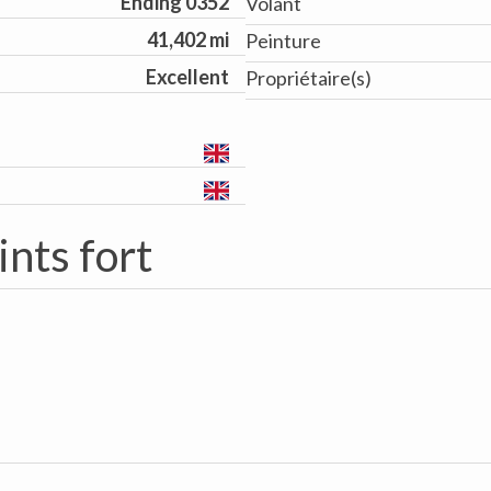
Ending 0352
Volant
41,402 mi
Peinture
Excellent
Propriétaire(s)
ints fort