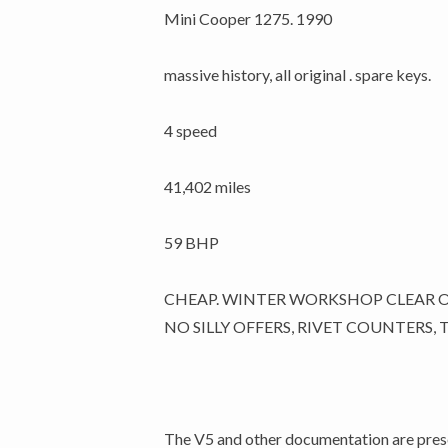
Mini Cooper 1275. 1990
massive history, all original . spare keys.
4 speed
41,402 miles
59 BHP
CHEAP. WINTER WORKSHOP CLEAR O
NO SILLY OFFERS, RIVET COUNTERS, T
The V5 and other documentation are present