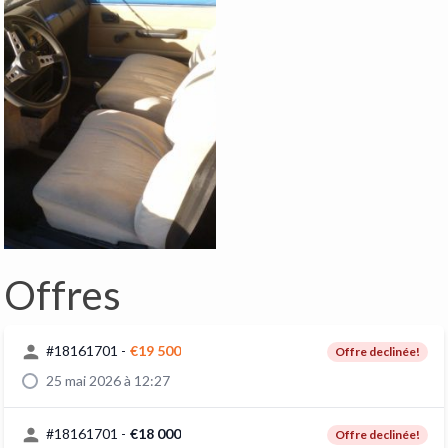
Offres
#
18161701
-
€19 500
Offre declinée!
25 mai 2026 à 12:27
#
18161701
-
€18 000
Offre declinée!