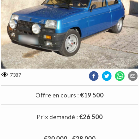
7387
Offre en cours
:
€19 500
Prix demandé
:
€26 500
€20 000
-
€28 000