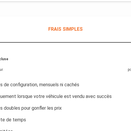
FRAIS SIMPLES
cluse
ur
.
po
is de configuration, mensuels ni cachés
quement lorsque votre véhicule est vendu avec succès
is doubles pour gonfler les prix
ite de temps