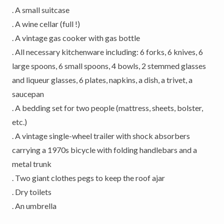
. A small suitcase
. A wine cellar (full !)
. A vintage gas cooker with gas bottle
. All necessary kitchenware including: 6 forks, 6 knives, 6
large spoons, 6 small spoons, 4 bowls, 2 stemmed glasses
and liqueur glasses, 6 plates, napkins, a dish, a trivet, a
saucepan
. A bedding set for two people (mattress, sheets, bolster,
etc.)
. A vintage single-wheel trailer with shock absorbers
carrying a 1970s bicycle with folding handlebars and a
metal trunk
. Two giant clothes pegs to keep the roof ajar
. Dry toilets
. An umbrella